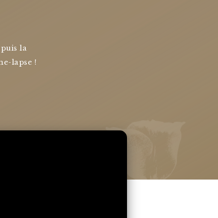
puis la
me-lapse !