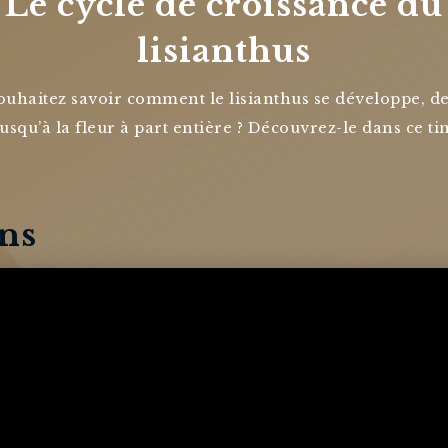
Le cycle de croissance du
lisianthus
ouhaitez savoir comment le lisianthus se développe, de
usqu’à la fleur à part entière ? Découvrez-le dans ce ti
ins